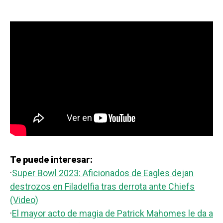
Te puede interesar:
·
Super Bowl 2023: Aficionados de Eagles dejan
destrozos en Filadelfia tras derrota ante Chiefs
(Video)
·
El mayor acto de magia de Patrick Mahomes le da a