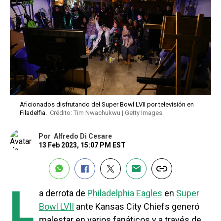
Aficionados disfrutando del Super Bowl LVII por televisión en
Filadelfia.
Crédito: Tim Nwachukwu | Getty Images
Por
Alfredo Di Cesare
13 Feb 2023, 15:07 PM EST
L
a derrota de
Philadelphia Eagles
en
Super
Bowl LVII
ante Kansas City Chiefs generó
malestar en varios fanáticos y a través de