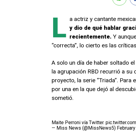
L
a actriz y cantante mexic
y dio de qué hablar grac
recientemente.
Y aunque
“correcta”, lo cierto es las crític
A solo un día de haber soltado e
la agrupación RBD recurrió a su 
proyecto, la serie “Triada”. Para 
por una en la que dejó al descub
sometió.
Maite Perroni vía Twitter.
pic.twitter.c
— Miss News (@MissNews5)
February