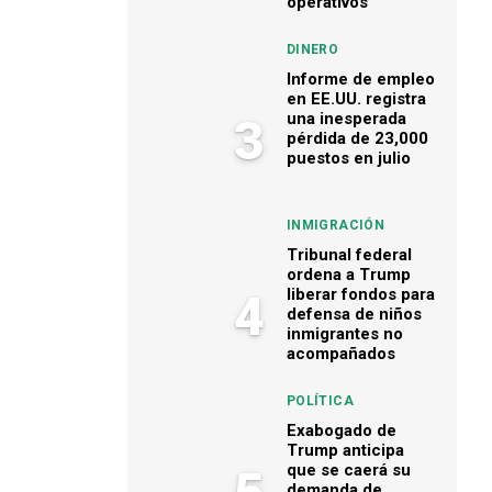
operativos
DINERO
Informe de empleo
en EE.UU. registra
una inesperada
3
pérdida de 23,000
puestos en julio
INMIGRACIÓN
Tribunal federal
ordena a Trump
liberar fondos para
4
defensa de niños
inmigrantes no
acompañados
POLÍTICA
Exabogado de
Trump anticipa
que se caerá su
demanda de