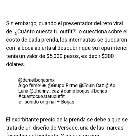
Sin embargo, cuando el presentador del reto viral
de ‘¿Cuánto cuesta tu outfit?’ lo cuestiona sobre el
costo de cada prenda, los internautas se quedaron
con la boca abierta al descubrir que su ropa interior
tenía un valor de $5,000 pesos, es decir $300
dólares.
@danielborjasmx
Algo firme!🔥 @Grupo Firme @Eduin Caz @Ab
Luna @Jhonny_caz
#danielborjas
#borjas
#cuantocuestatuoutfit
♬ sonido original – Borjas
El exorbitante precio de la prenda se debe a que se
trata de un diseño de Versace, una de las marcas
favoritas del cantante. Y es que en sus