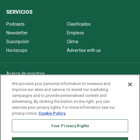
SERVICIOS
Podcasts
Clasificados
Newsletter
Empleos
Suscripción
Clima
Horóscopo
Advertise with us
Acerca de nosotros
Politica de privacidad
We process your personal information to measure and
improve our sites and service, to assist our marketing
Pautas Editoriales
campaigns and to provide personalised content and
AdChoices
advertising. By clicking the button on the right, you can
exercise your privacy rights. For more information see our
Advertise with us
privacy notice
Cookie Policy
Newsletters
Sitemap
Your Privacy Rights