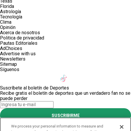
Texas
Florida
Astrología
Tecnología
Clima
Opinión
Acerca de nosotros
Politica de privacidad
Pautas Editoriales
AdChoices
Advertise with us
Newsletters
Sitemap
Síguenos
Suscríbete al boletín de Deportes
Recibe gratis el boletín de deportes que un verdadero fan no se
puede perder
SUSCRIBIRME
Este sitio está protegido por reCAPTCHA y Google
Política de
We process your personal information to measure and
privacidad
y Se aplican las
Condiciones de servicio
.