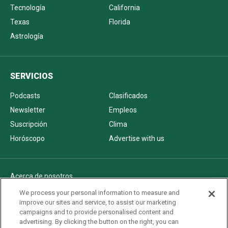
Tecnología
California
Texas
Florida
Astrología
SERVICIOS
Podcasts
Clasificados
Newsletter
Empleos
Suscripción
Clima
Horóscopo
Advertise with us
Acerca de nosotros
Politica de privacidad
We process your personal information to measure and
improve our sites and service, to assist our marketing
Pautas Editoriales
campaigns and to provide personalised content and
AdChoices
advertising. By clicking the button on the right, you can