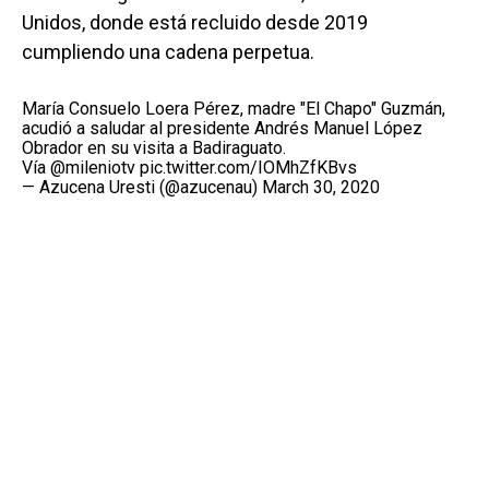
Unidos, donde está recluido desde 2019
cumpliendo una cadena perpetua.
María Consuelo Loera Pérez, madre "El Chapo" Guzmán,
acudió a saludar al presidente Andrés Manuel López
Obrador en su visita a Badiraguato.
Vía ⁦
@mileniotv
⁩
pic.twitter.com/IOMhZfKBvs
— Azucena Uresti (@azucenau)
March 30, 2020