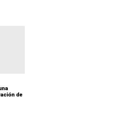
una
vación de