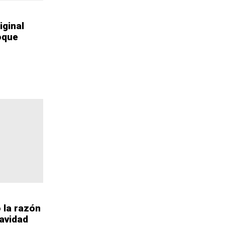
iginal
oque
 la razón
Navidad