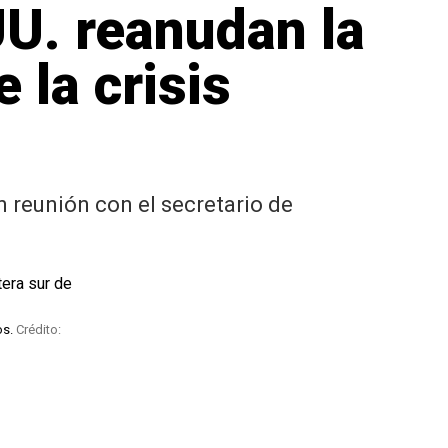
UU. reanudan la
 la crisis
n reunión con el secretario de
os.
Crédito: