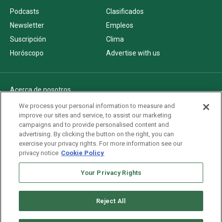
Podcasts
Clasificados
Newsletter
Empleos
Suscripción
Clima
Horóscopo
Advertise with us
Acerca de nosotros
Politica de privacidad
We process your personal information to measure and
improve our sites and service, to assist our marketing
Pautas Editoriales
campaigns and to provide personalised content and
AdChoices
advertising. By clicking the button on the right, you can
exercise your privacy rights. For more information see our
Advertise with us
privacy notice
Cookie Policy
Newsletters
Sitemap
Your Privacy Rights
Reject All
Copyright © 2026. All rights reserved