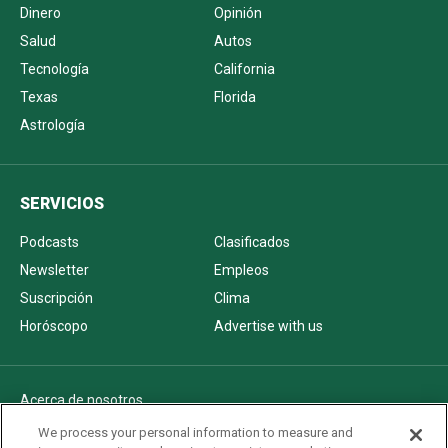
Dinero
Opinión
Salud
Autos
Tecnología
California
Texas
Florida
Astrología
SERVICIOS
Podcasts
Clasificados
Newsletter
Empleos
Suscripción
Clima
Horóscopo
Advertise with us
Acerca de nosotros
Politica de privacidad
We process your personal information to measure and