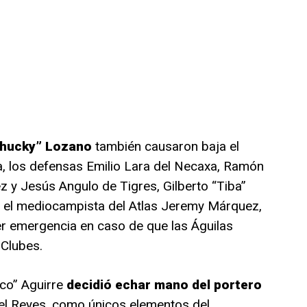
Chucky” Lozano
también causaron baja el
a, los defensas Emilio Lara del Necaxa, Ramón
 y Jesús Angulo de Tigres, Gilberto “Tiba”
e el mediocampista del Atlas Jeremy Márquez,
er emergencia en caso de que las Águilas
 Clubes.
sco” Aguirre
decidió echar mano del portero
el Reyes, como únicos elementos del