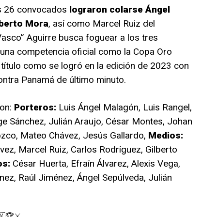
los 26 convocados
lograron colarse Ángel
lberto Mora
, así como Marcel Ruiz del
Vasco” Aguirre busca foguear a los tres
 una competencia oficial como la Copa Oro
 título como se logró en la edición de 2023 con
ontra Panamá de último minuto.
son:
Porteros:
Luis Ángel Malagón, Luis Rangel,
e Sánchez, Julián Araujo, César Montes, Johan
ozco, Mateo Chávez, Jesús Gallardo,
Medios:
ávez, Marcel Ruiz, Carlos Rodríguez, Gilberto
os:
César Huerta, Efraín Álvarez, Alexis Vega,
ez, Raúl Jiménez, Ángel Sepúlveda, Julián
🇽🏆⚔