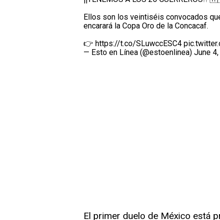
Ellos son los veintiséis convocados qu
encarará la Copa Oro de la Concacaf.
👉
https://t.co/SLuwccESC4
pic.twitt
— Esto en Línea (@estoenlinea)
June 4,
El primer duelo de México está p