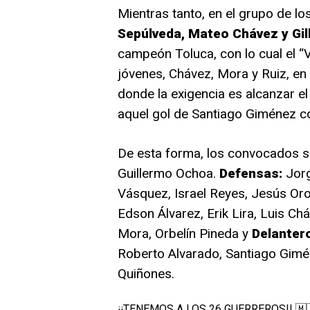
Mientras tanto, en el grupo de 
Sepúlveda, Mateo Chávez y Gi
campeón Toluca, con lo cual el “
jóvenes, Chávez, Mora y Ruiz, en
donde la exigencia es alcanzar el
aquel gol de Santiago Giménez c
De esta forma, los convocados 
Guillermo Ochoa.
Defensas:
Jorg
Vásquez, Israel Reyes, Jesús Or
Edson Álvarez, Erik Lira, Luis Ch
Mora, Orbelín Pineda y
Delanter
Roberto Alvarado, Santiago Gimén
Quiñones.
¡¡TENEMOS A LOS 26 GUERREROS!! 