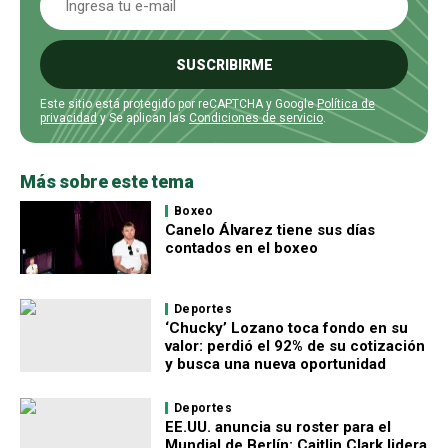
SUSCRIBIRME
Este sitio está protegido por reCAPTCHA y Google
Política de
privacidad
y Se aplican las
Condiciones de servicio
.
Más sobre este tema
Boxeo
Canelo Álvarez tiene sus días
contados en el boxeo
Deportes
‘Chucky’ Lozano toca fondo en su
valor: perdió el 92% de su cotización
y busca una nueva oportunidad
Deportes
EE.UU. anuncia su roster para el
Mundial de Berlín: Caitlin Clark lidera