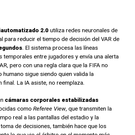
iautomatizado 2.0
utiliza redes neuronales de
l para reducir el tiempo de decisión del VAR de
segundos
. El sistema procesa las líneas
s temporales entre jugadores y envía una alerta
VAR, pero con una regla clara que la FIFA no
ro humano sigue siendo quien valida la
n final. La IA asiste, no reemplaza.
on
cámaras corporales estabilizadas
ocidas como
Referee View
, que transmiten la
mpo real a las pantallas del estadio y la
a toma de decisiones, también hace que los
te lo que vio el árbitro en el momento más