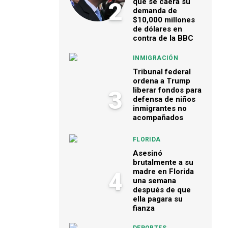
que se caerá su
2
demanda de
$10,000 millones
de dólares en
contra de la BBC
INMIGRACIÓN
Tribunal federal
ordena a Trump
liberar fondos para
3
defensa de niños
inmigrantes no
acompañados
FLORIDA
Asesinó
brutalmente a su
madre en Florida
4
una semana
después de que
ella pagara su
fianza