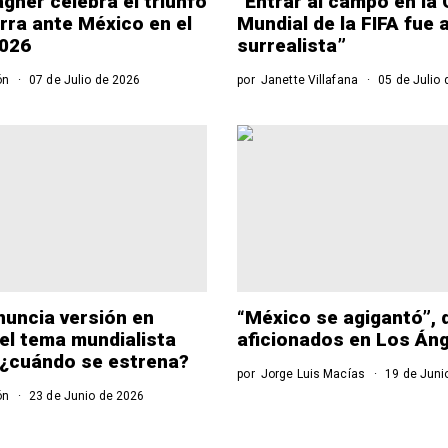
agher celebra el triunfo
“Entrar al campo en la
erra ante México en el
Mundial de la FIFA fue 
2026
surrealista”
ón
07 de Julio de 2026
por
Janette Villafana
05 de Julio 
nuncia versión en
“México se agigantó”, 
el tema mundialista
aficionados en Los Án
: ¿cuándo se estrena?
por
Jorge Luis Macías
19 de Juni
ón
23 de Junio de 2026