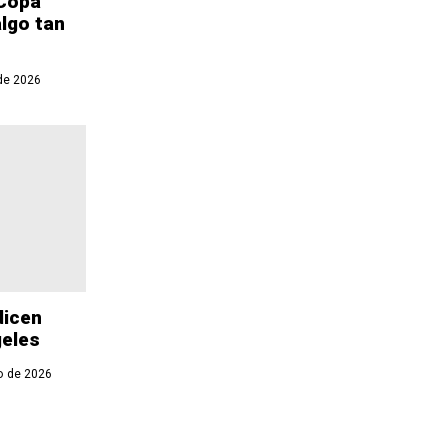
 Copa
algo tan
de 2026
dicen
geles
o de 2026