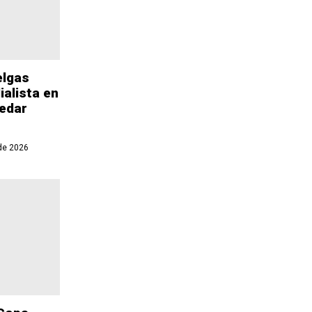
elgas
ialista en
uedar
de 2026