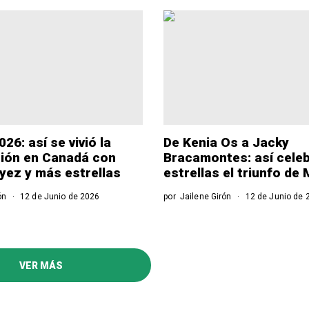
26: así se vivió la
De Kenia Os a Jacky
ión en Canadá con
Bracamontes: así celeb
yez y más estrellas
estrellas el triunfo de
ón
12 de Junio de 2026
por
Jailene Girón
12 de Junio de 
VER MÁS