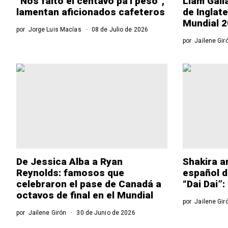
“Nos faltó el centavo pa’l peso”,
Liam Gall
lamentan aficionados cafeteros
de Inglat
Mundial 
por
Jorge Luis Macías
08 de Julio de 2026
por
Jailene Gir
De Jessica Alba a Ryan
Shakira a
Reynolds: famosos que
español d
celebraron el pase de Canadá a
“Dai Dai”
octavos de final en el Mundial
por
Jailene Gir
por
Jailene Girón
30 de Junio de 2026