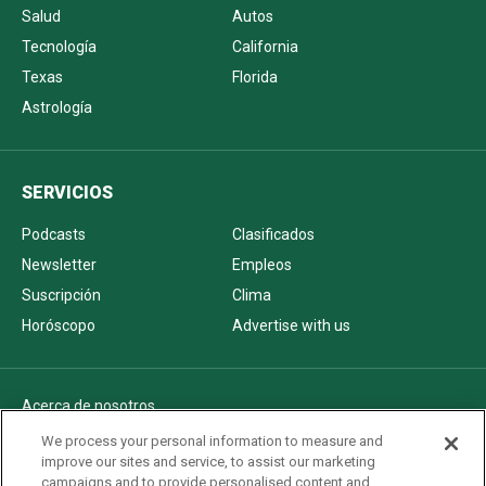
Salud
Autos
Tecnología
California
Texas
Florida
Astrología
SERVICIOS
Podcasts
Clasificados
Newsletter
Empleos
Suscripción
Clima
Horóscopo
Advertise with us
Acerca de nosotros
Politica de privacidad
We process your personal information to measure and
improve our sites and service, to assist our marketing
Pautas Editoriales
campaigns and to provide personalised content and