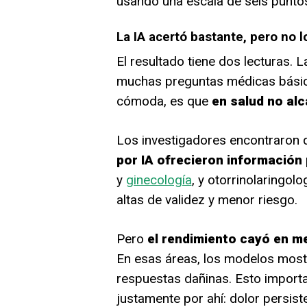
usando una escala de seis punto
La IA acertó bastante, pero no l
El resultado tiene dos lecturas. 
muchas preguntas médicas básic
cómoda, es que
en salud no al
Los investigadores encontraron
por IA ofrecieron información
y
ginecología
, y otorrinolaringol
altas de validez y menor riesgo.
Pero
el rendimiento cayó en me
En esas áreas, los modelos most
respuestas dañinas. Esto import
justamente por ahí: dolor persis