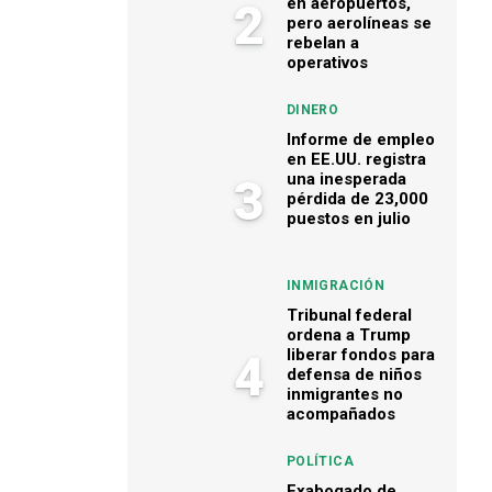
en aeropuertos,
2
pero aerolíneas se
rebelan a
operativos
DINERO
Informe de empleo
en EE.UU. registra
una inesperada
3
pérdida de 23,000
puestos en julio
INMIGRACIÓN
Tribunal federal
ordena a Trump
liberar fondos para
4
defensa de niños
inmigrantes no
acompañados
POLÍTICA
Exabogado de