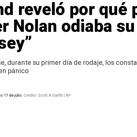
d reveló por qué
r Nolan odiaba su
sey”
ue, durante su primer día de rodaje, los cons
 en pánico
o 17 de julio.
Crédito: Scott A Garfitt | AP