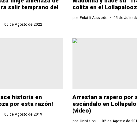
oza finge amenaza de
Madonna y hace su “Tra
ara salir temprano del
colita en el Lollapaloo
por
Enlai li Acevedo
05 de Julio d
06 de Agosto de 2022
hace historia en
Arrestan a rapero por 
oza por esta razón!
escándalo en Lollapal
(video)
05 de Agosto de 2019
por
Univision
02 de Agosto de 20