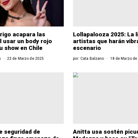
drigo acapara las
Lollapalooza 2025: La l
l usar un body rojo
artistas que harán vibr
u show en Chile
escenario
s
23 de Marzo de 2025
por
Cata Balzano
18 de Marzo de
e seguridad de
Anitta usa sostén pic