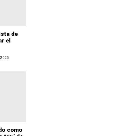
ista de
ar el
 2025
udo como