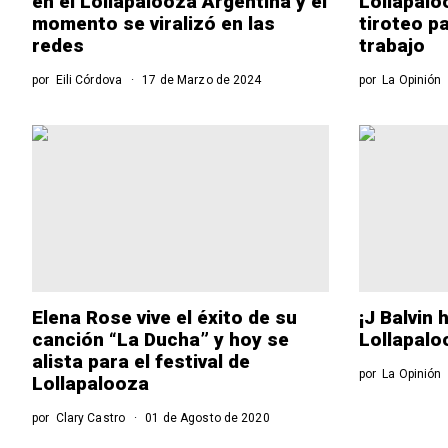
en el Lollapalooza Argentina y el
Lollapalo
momento se viralizó en las
tiroteo p
redes
trabajo
por
Eili Córdova
17 de Marzo de 2024
por
La Opinión
Elena Rose vive el éxito de su
¡J Balvin 
canción “La Ducha” y hoy se
Lollapalo
alista para el festival de
por
La Opinión
Lollapalooza
por
Clary Castro
01 de Agosto de 2020