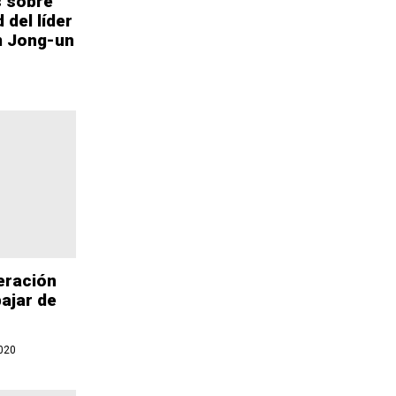
s sobre
 del líder
m Jong-un
0
eración
bajar de
020