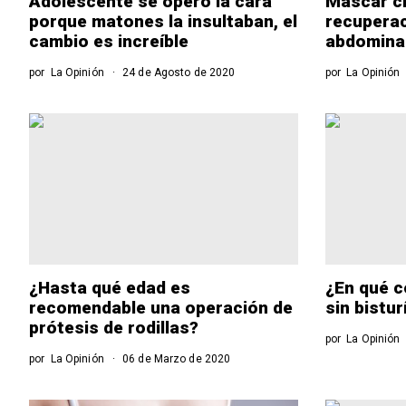
Adolescente se operó la cara
Mascar ch
porque matones la insultaban, el
recuperac
cambio es increíble
abdomina
por
La Opinión
24 de Agosto de 2020
por
La Opinión
¿Hasta qué edad es
¿En qué c
recomendable una operación de
sin bistur
prótesis de rodillas?
por
La Opinión
por
La Opinión
06 de Marzo de 2020