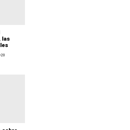
l
 las
les
020