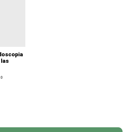
ndoscopia
 las
20