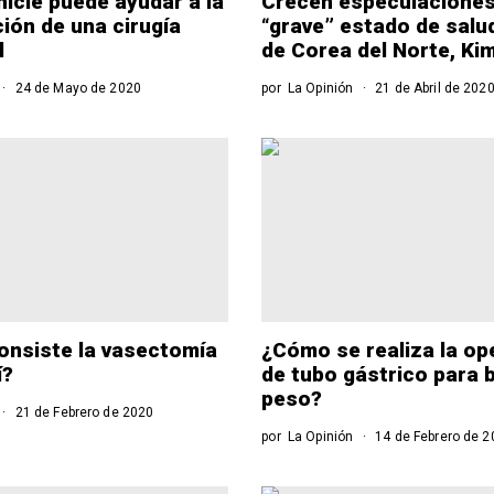
icle puede ayudar a la
Crecen especulacione
ión de una cirugía
“grave” estado de salud
l
de Corea del Norte, Ki
24 de Mayo de 2020
por
La Opinión
21 de Abril de 202
onsiste la vasectomía
¿Cómo se realiza la op
í?
de tubo gástrico para 
peso?
21 de Febrero de 2020
por
La Opinión
14 de Febrero de 2