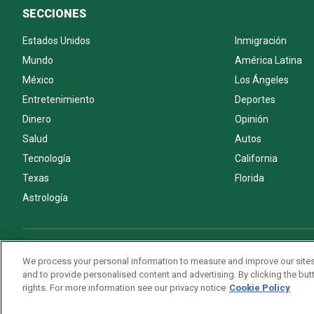
SECCIONES
Estados Unidos
Inmigración
Mundo
América Latina
México
Los Ángeles
Entretenimiento
Deportes
Dinero
Opinión
Salud
Autos
Tecnología
California
Texas
Florida
Astrología
Acerca de nosotros
Politica de privacidad
Pautas Editoriales
We process your personal information to measure and improve our sites
and to provide personalised content and advertising. By clicking the butt
rights. For more information see our privacy notice
Cookie Policy