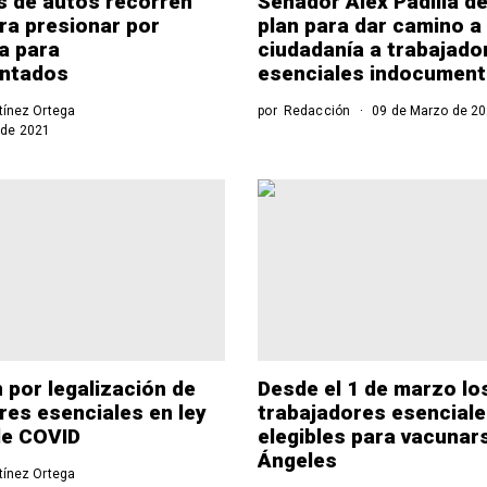
 de autos recorren
Senador Alex Padilla d
ra presionar por
plan para dar camino a 
a para
ciudadanía a trabajado
ntados
esenciales indocumen
tínez Ortega
por
Redacción
09 de Marzo de 2
 de 2021
 por legalización de
Desde el 1 de marzo lo
res esenciales en ley
trabajadores esencial
 de COVID
elegibles para vacunar
Ángeles
tínez Ortega