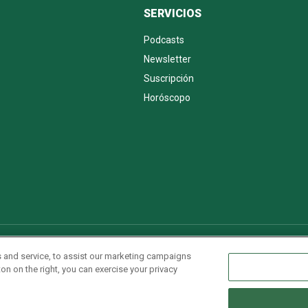
SERVICIOS
Podcasts
Newsletter
Suscripción
Horóscopo
AdChoices
Advertise with us
Newsletters
Sitemap
 and service, to assist our marketing campaigns
on on the right, you can exercise your privacy