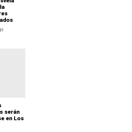
esvela
la
res
tados
021
s
es serán
se en Los