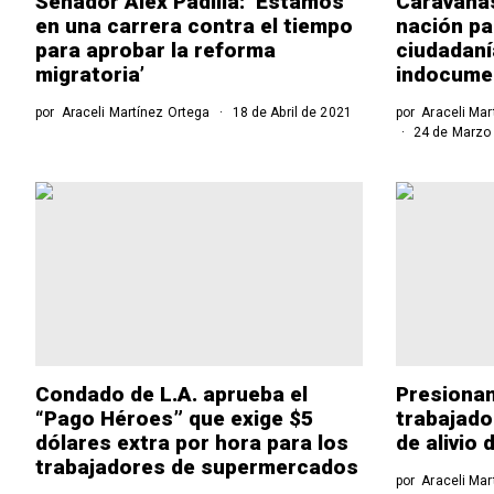
Senador Alex Padilla: ‘Estamos
Caravanas
en una carrera contra el tiempo
nación pa
para aprobar la reforma
ciudadaní
migratoria’
indocume
por
Araceli Martínez Ortega
18 de Abril de 2021
por
Araceli Mar
24 de Marzo
Condado de L.A. aprueba el
Presionan
“Pago Héroes” que exige $5
trabajado
dólares extra por hora para los
de alivio
trabajadores de supermercados
por
Araceli Mar