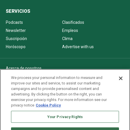
SERVICIOS
Podcasts
Clasificados
Newsletter
Empleos
Suscripción
Clima
Horóscopo
Advertise with us
Acerca de nosotros
Politica de privacidad
We process your personal information to measure and
improve our sites and service, to assist our marketing
Pautas Editoriales
campaigns and to provide personalised content and
AdChoices
advertising. By clicking the button on the right, you can
exercise your privacy rights. For more information see our
Advertise with us
privacy notice
Cookie Policy
Newsletters
Your Privacy Rights
Sitemap