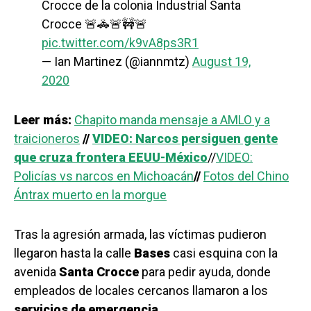
Crocce de la colonia Industrial Santa
Crocce 🚨🚓🚨🚧🚨
pic.twitter.com/k9vA8ps3R1
— Ian Martinez (@iannmtz)
August 19,
2020
Leer más:
Chapito manda mensaje a AMLO y a
traicioneros
//
VIDEO: Narcos persiguen gente
que cruza frontera EEUU-México
//
VIDEO:
Policías vs narcos en Michoacán
//
Fotos del Chino
Ántrax muerto en la morgue
Tras la agresión armada, las víctimas pudieron
llegaron hasta la calle
Bases
casi esquina con la
avenida
Santa Crocce
para pedir ayuda, donde
empleados de locales cercanos llamaron a los
servicios
de
emergencia
.