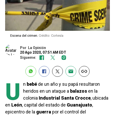
Escena del crimen.
Crédito: Cortesía
Por
La Opinión
20 Ago 2020, 07:51 AM EDT
Sígueme:
U
n
bebé
de un año y su papá resultaron
heridos en un ataque a
balazos
en la
colonia
Industrial
Santa
Crocce
, ubicada
en
León
, capital del estado de
Guanajuato
,
epicentro de la
guerra
por el control del