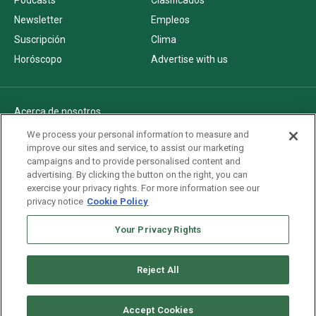
Newsletter
Empleos
Suscripción
Clima
Horóscopo
Advertise with us
Acerca de nosotros
Politica de privacidad
We process your personal information to measure and
improve our sites and service, to assist our marketing
Pautas Editoriales
campaigns and to provide personalised content and
AdChoices
advertising. By clicking the button on the right, you can
exercise your privacy rights. For more information see our
Advertise with us
privacy notice
Cookie Policy
Newsletters
Sitemap
Your Privacy Rights
Reject All
Copyright © 2026. All rights reserved
Accept Cookies