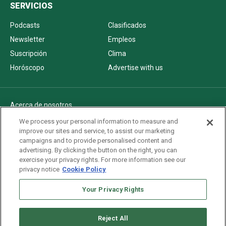
SERVICIOS
Podcasts
Clasificados
Newsletter
Empleos
Suscripción
Clima
Horóscopo
Advertise with us
Acerca de nosotros
Politica de privacidad
We process your personal information to measure and
improve our sites and service, to assist our marketing
Pautas Editoriales
campaigns and to provide personalised content and
AdChoices
advertising. By clicking the button on the right, you can
exercise your privacy rights. For more information see our
Advertise with us
privacy notice
Cookie Policy
Newsletters
Your Privacy Rights
Sitemap
Reject All