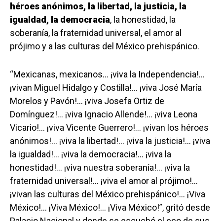
héroes anónimos, la libertad, la justicia, la
igualdad, la democracia
, la honestidad, la
soberanía, la fraternidad universal, el amor al
prójimo y a las culturas del México prehispánico.
“Mexicanas, mexicanos… ¡viva la Independencia!…
¡vivan Miguel Hidalgo y Costilla!… ¡viva José María
Morelos y Pavón!… ¡viva Josefa Ortiz de
Domínguez!… ¡viva Ignacio Allende!… ¡viva Leona
Vicario!… ¡viva Vicente Guerrero!… ¡vivan los héroes
anónimos!… ¡viva la libertad!… ¡viva la justicia!… ¡viva
la igualdad!… ¡viva la democracia!… ¡viva la
honestidad!… ¡viva nuestra soberanía!… ¡viva la
fraternidad universal!… ¡viva el amor al prójimo!…
¡vivan las culturas del México prehispánico!… ¡Viva
México!… ¡Viva México!… ¡Viva México!”, gritó desde
Palacio Nacional y donde se escuchó el eco de sus