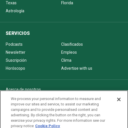
Texas
Florida
Astrología
SERVICIOS
Podcasts
Clasificados
Newsletter
Empleos
Suscripción
Clima
Horóscopo
Advertise with us
Acerca de nosotros
Politica de privacidad
We process your personal information to measure and
improve our sites and service, to assist our marketing
Pautas Editoriales
campaigns and to provide personalised content and
AdChoices
advertising. By clicking the button on the right, you can
exercise your privacy rights. For more information see our
Advertise with us
privacy notice
Cookie Policy