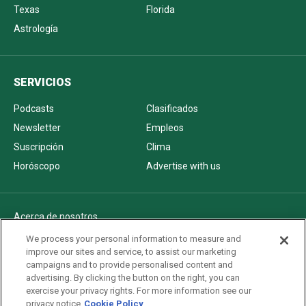
Texas
Florida
Astrología
SERVICIOS
Podcasts
Clasificados
Newsletter
Empleos
Suscripción
Clima
Horóscopo
Advertise with us
Acerca de nosotros
Politica de privacidad
We process your personal information to measure and
improve our sites and service, to assist our marketing
Pautas Editoriales
campaigns and to provide personalised content and
AdChoices
advertising. By clicking the button on the right, you can
exercise your privacy rights. For more information see our
Advertise with us
privacy notice
Cookie Policy