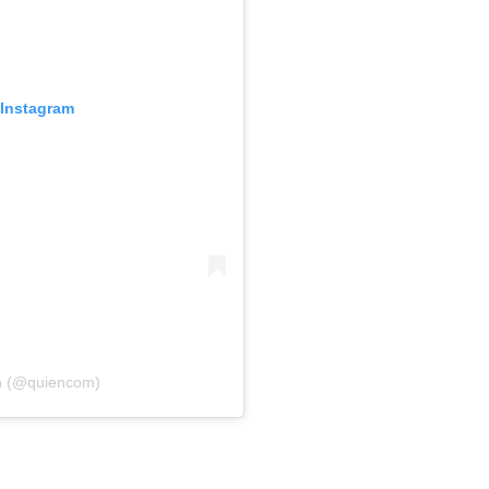
 Instagram
́n (@quiencom)