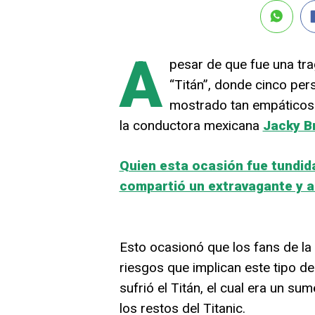
A
pesar de que fue una trag
“Titán”, donde cinco pers
mostrado tan empáticos 
la conductora mexicana
Jacky B
Quien esta ocasión fue tundida
compartió un extravagante y 
Esto ocasionó que los fans de la 
riesgos que implican este tipo d
sufrió el Titán, el cual era un su
los restos del Titanic.