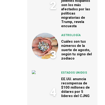
jóvenes hispanos
2
son los más
afectados por las
políticas
migratorias de
Trump, revela
encuesta
ASTROLOGÍA
Cuáles son tus
números de la
suerte de agosto,
3
según tu signo del
zodiaco
ESTADOS UNIDOS
EE.UU. anuncia
recompensa de
$100 millones de
4
dólares por 5
líderes del CJNG