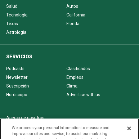
Salud
Autos
Tecnología
California
Texas
Florida
Astrología
SERVICIOS
Podcasts
Clasificados
Newsletter
Empleos
Suscripción
Clima
Horóscopo
Advertise with us
Acerca de nosotros
Politica de privacidad
We process your personal information to measure and
improve our sites and service, to assist our marketing
Pautas Editoriales