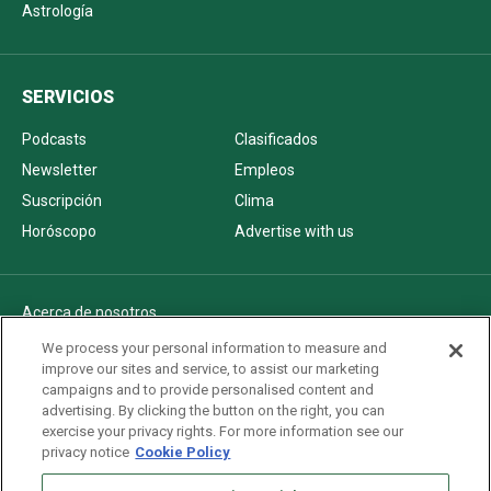
Astrología
SERVICIOS
Podcasts
Clasificados
Newsletter
Empleos
Suscripción
Clima
Horóscopo
Advertise with us
Acerca de nosotros
Politica de privacidad
We process your personal information to measure and
improve our sites and service, to assist our marketing
Pautas Editoriales
campaigns and to provide personalised content and
AdChoices
advertising. By clicking the button on the right, you can
exercise your privacy rights. For more information see our
Advertise with us
privacy notice
Cookie Policy
Newsletters