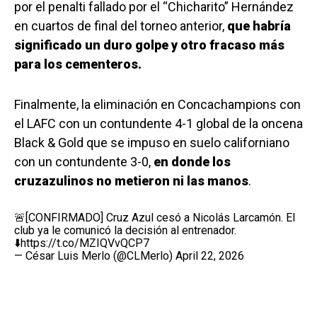
por el penalti fallado por el “Chicharito” Hernández
en cuartos de final del torneo anterior,
que habría
significado un duro golpe y otro fracaso más
para los cementeros.
Finalmente, la eliminación en Concachampions con
el LAFC con un contundente 4-1 global de la oncena
Black & Gold que se impuso en suelo californiano
con un contundente 3-0,
en donde los
cruzazulinos no metieron ni las manos
.
🚨[CONFIRMADO] Cruz Azul cesó a Nicolás Larcamón. El
club ya le comunicó la decisión al entrenador.
⬇️
https://t.co/MZIQVvQCP7
— César Luis Merlo (@CLMerlo)
April 22, 2026