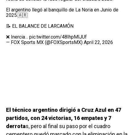
El argentino llegó al banquillo de La Noria en Junio de
2025.🇦🇷
📝 EL BALANCE DE LARCAMÓN
❌ Inercia…
pic.twitter.com/48IhpMlJUf
— FOX Sports MX (@FOXSportsMX)
April 22, 2026
El técnico argentino dirigió a Cruz Azul en 47
partidos, con 24 victorias, 16 empates y 7
derrota
s, pero al final su paso por el cuadro
cementero quedó marcado con la eliminación en la