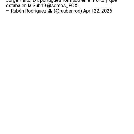
Jorge Pinto, DT. portugués formado en el Porto y que
estaba en la Sub19.
@somos_FOX
— Rubén Rodríguez 👤 (@ruubenrod)
April 22, 2026