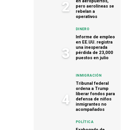
en aeropuertos,
2
pero aerolíneas se
rebelan a
operativos
DINERO
Informe de empleo
en EE.UU. registra
una inesperada
3
pérdida de 23,000
puestos en julio
INMIGRACIÓN
Tribunal federal
ordena a Trump
liberar fondos para
4
defensa de niños
inmigrantes no
acompañados
POLÍTICA
Exabogado de