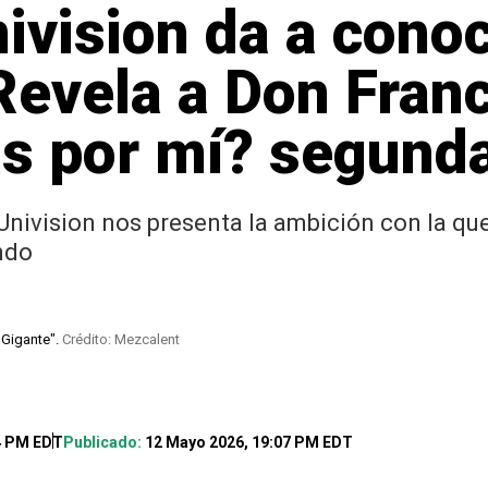
ivision da a cono
evela a Don Franc
s por mí? segunda
Univision nos presenta la ambición con la qu
ndo
 Gigante".
Crédito: Mezcalent
4 PM EDT
Publicado:
12 Mayo 2026, 19:07 PM EDT