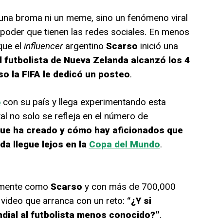
una broma ni un meme, sino un fenómeno viral
poder que tienen las redes sociales. En menos
que el
influencer
argentino
Scarso
inició una
l futbolista de Nueva Zelanda alcanzó los 4
so la FIFA le dedicó un posteo
.
6
con su país y llega experimentando esta
tal no solo se refleja en el número de
que ha creado y cómo hay aficionados que
a llegue lejos en la
Copa del Mundo
.
almente como
Scarso
y con más de 700,000
 video que arranca con un reto:
“¿Y si
dial al futbolista menos conocido?”
.