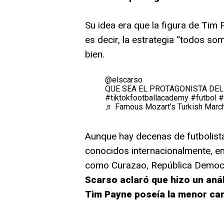
Su idea era que la figura de Tim 
es decir, la estrategia “todos s
bien.
@elscarso
QUE SEA EL PROTAGONISTA DEL
#tiktokfootballacademy
#futbol
#
♬ Famous Mozart’s Turkish March
Aunque hay decenas de futbolis
conocidos internacionalmente, e
como Curazao, República Democrá
Scarso aclaró que hizo un aná
Tim Payne poseía la menor can