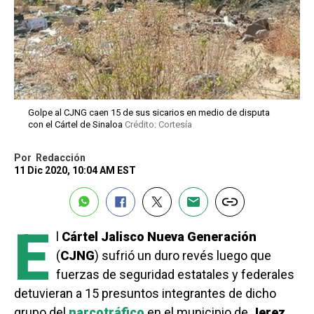
Golpe al CJNG caen 15 de sus sicarios en medio de disputa
con el Cártel de Sinaloa
Crédito: Cortesía
Por
Redacción
11 Dic 2020, 10:04 AM EST
E
l
Cártel Jalisco Nueva Generación
(
CJNG
) sufrió un duro revés luego que
fuerzas de seguridad estatales y federales
detuvieran a 15 presuntos integrantes de dicho
grupo del
narcotráfico
en el municipio de
Jerez
,