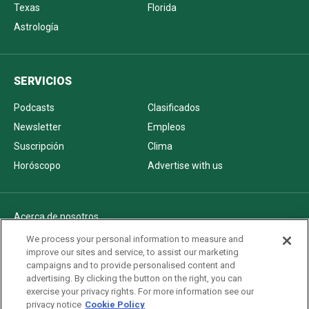
Texas
Florida
Astrología
SERVICIOS
Podcasts
Clasificados
Newsletter
Empleos
Suscripción
Clima
Horóscopo
Advertise with us
Acerca de nosotros
Politica de privacidad
We process your personal information to measure and
improve our sites and service, to assist our marketing
Pautas Editoriales
campaigns and to provide personalised content and
AdChoices
advertising. By clicking the button on the right, you can
exercise your privacy rights. For more information see our
Advertise with us
privacy notice
Cookie Policy