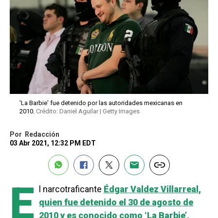
'La Barbie' fue detenido por las autoridades mexicanas en
2010.
Crédito: Daniel Aguilar | Getty Images
Por
Redacción
03 Abr 2021, 12:32 PM EDT
E
l narcotraficante
Édgar Valdez Villarreal,
quien fue detenido el 30 de agosto de
2010 y es conocido como ‘La Barbie’,