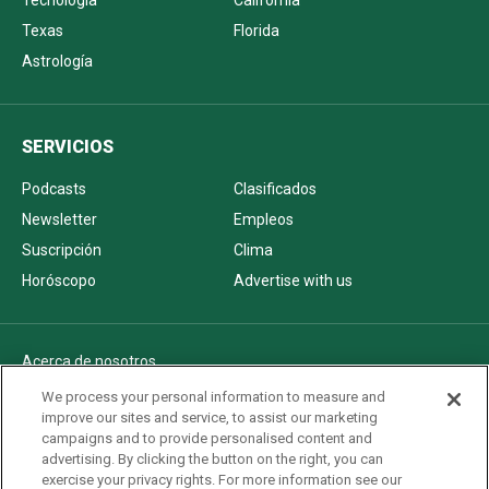
Tecnología
California
Texas
Florida
Astrología
SERVICIOS
Podcasts
Clasificados
Newsletter
Empleos
Suscripción
Clima
Horóscopo
Advertise with us
Acerca de nosotros
Politica de privacidad
We process your personal information to measure and
improve our sites and service, to assist our marketing
Pautas Editoriales
campaigns and to provide personalised content and
AdChoices
advertising. By clicking the button on the right, you can
exercise your privacy rights. For more information see our
Advertise with us