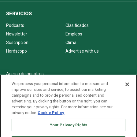
SERVICIOS
Podcasts
Clasificados
Newsletter
Empleos
Suscripción
Clima
Horóscopo
Advertise with us
Acerca de nosotros
Politica de privacidad
We process your personal information to measure and
improve our sites and service, to assist our marketing
Pautas Editoriales
campaigns and to provide personalised content and
AdChoices
advertising. By clicking the button on the right, you can
exercise your privacy rights. For more information see our
Advertise with us
privacy notice
Cookie Policy
Newsletters
Your Privacy Rights
Sitemap