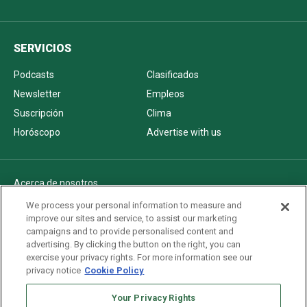
SERVICIOS
Podcasts
Clasificados
Newsletter
Empleos
Suscripción
Clima
Horóscopo
Advertise with us
Acerca de nosotros
Politica de privacidad
We process your personal information to measure and
improve our sites and service, to assist our marketing
Pautas Editoriales
campaigns and to provide personalised content and
AdChoices
advertising. By clicking the button on the right, you can
exercise your privacy rights. For more information see our
Advertise with us
privacy notice
Cookie Policy
Newsletters
Sitemap
Your Privacy Rights