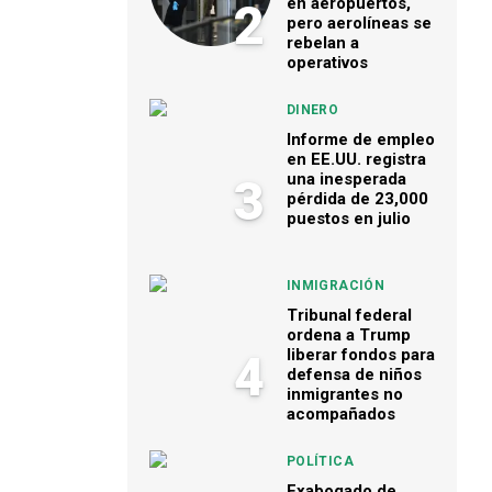
en aeropuertos,
2
pero aerolíneas se
rebelan a
operativos
DINERO
Informe de empleo
en EE.UU. registra
una inesperada
3
pérdida de 23,000
puestos en julio
INMIGRACIÓN
Tribunal federal
ordena a Trump
liberar fondos para
4
defensa de niños
inmigrantes no
acompañados
POLÍTICA
Exabogado de