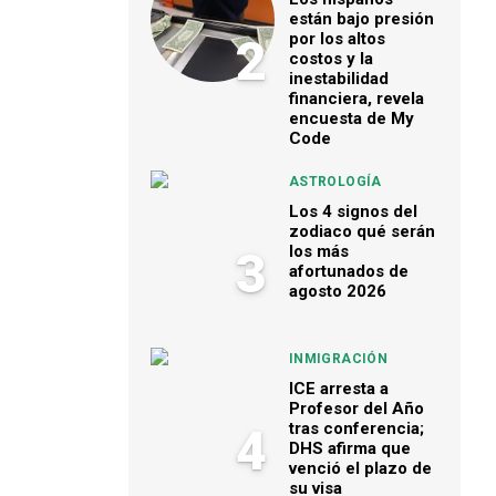
están bajo presión
por los altos
2
costos y la
inestabilidad
financiera, revela
encuesta de My
Code
ASTROLOGÍA
Los 4 signos del
zodiaco qué serán
los más
3
afortunados de
agosto 2026
INMIGRACIÓN
ICE arresta a
Profesor del Año
tras conferencia;
4
DHS afirma que
venció el plazo de
su visa