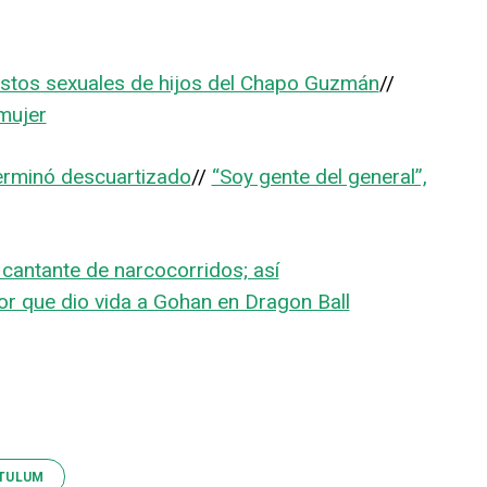
ustos sexuales de hijos del Chapo Guzmán
//
mujer
terminó descuartizado
//
“Soy gente del general”,
cantante de narcocorridos; así
or que dio vida a Gohan en Dragon Ball
TULUM