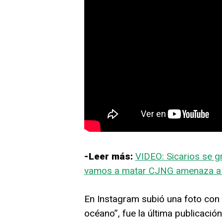
-Leer más:
VIDEO: Sicarios se gr
vamos a matar CJNG amenaza a p
En Instagram subió una foto con 
océano”, fue la última publicación