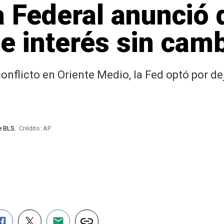
a Federal anunció
de interés sin cam
nflicto en Oriente Medio, la Fed optó por dej
de BLS.
Crédito: AP