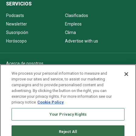
SERVICIOS
Podcasts
Clasificados
Newsletter
Empleos
Suscripción
Clima
Horóscopo
Advertise with us
Acerca de nosotros
Politica de privacidad
We process your personal information to measure and
improve our sites and service, to assist our marketing
Pautas Editoriales
campaigns and to provide personalised content and
AdChoices
advertising. By clicking the button on the right, you can
exercise your privacy rights. For more information see our
Advertise with us
privacy notice
Cookie Policy
Newsletters
Your Privacy Rights
Sitemap
Reject All