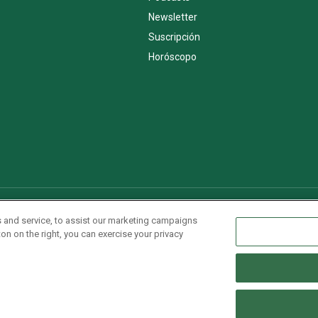
Newsletter
Suscripción
Horóscopo
AdChoices
Advertise with us
Newsletters
Sitemap
 and service, to assist our marketing campaigns
on on the right, you can exercise your privacy