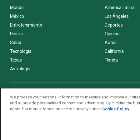
Mundo
América Latina
México
Los Ángeles
Entretenimiento
Deportes
Dinero
Opinión
Salud
Autos
Tecnología
California
Texas
Florida
Astrología
Acerca de nosotros
Politica de privacidad
Pautas Editoriales
We process your personal information to measure and improve our sites
and to provide personalised content and advertising. By clicking the butt
rights. For more information see our privacy notice
Cookie Policy
Copyright © 2026. All rights reserved