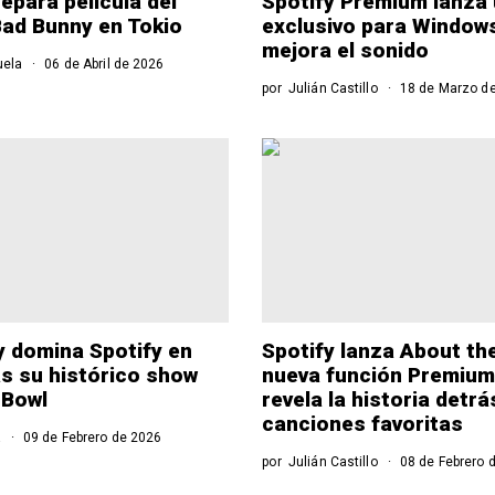
epara película del
Spotify Premium lanza
ad Bunny en Tokio
exclusivo para Window
mejora el sonido
uela
06 de Abril de 2026
por
Julián Castillo
18 de Marzo d
 domina Spotify en
Spotify lanza About the
as su histórico show
nueva función Premium
 Bowl
revela la historia detrá
canciones favoritas
a
09 de Febrero de 2026
por
Julián Castillo
08 de Febrero 