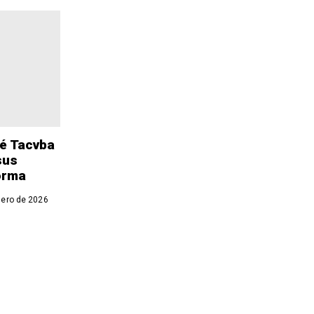
fé Tacvba
 sus
orma
ero de 2026