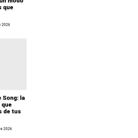
 un modo
s que
e 2026
 Song: la
 que
s de tus
de 2026