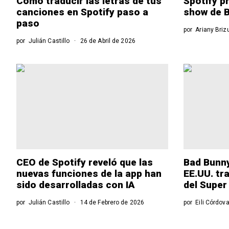
Cómo traducir las letras de tus
Spotify pr
canciones en Spotify paso a
show de B
paso
por
Ariany Briz
por
Julián Castillo
26 de Abril de 2026
CEO de Spotify reveló que las
Bad Bunny
nuevas funciones de la app han
EE.UU. tr
sido desarrolladas con IA
del Super
por
Julián Castillo
14 de Febrero de 2026
por
Eili Córdov