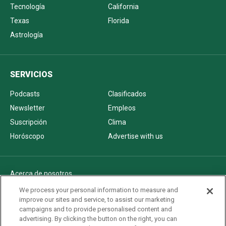
Tecnología
California
Texas
Florida
Astrología
SERVICIOS
Podcasts
Clasificados
Newsletter
Empleos
Suscripción
Clima
Horóscopo
Advertise with us
Acerca de nosotros
Politica de privacidad
We process your personal information to measure and
improve our sites and service, to assist our marketing
Pautas Editoriales
campaigns and to provide personalised content and
AdChoices
advertising. By clicking the button on the right, you can