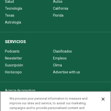
Salud
Autos
Tecnología
California
Texas
Florida
Astrología
SERVICIOS
Podcasts
Clasificados
Newsletter
Empleos
Suscripción
Clima
Horóscopo
Advertise with us
Acerca de nosotros
Politica de privacidad
We process your personal information to measure and
improve our sites and service, to assist our marketing
Pautas Editoriales
campaigns and to provide personalised content and