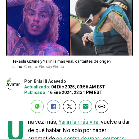
Tekashi 6ix9ine y Yailin la más viral, cantantes de origen
latino.
Crédito: Grosby Group
Por
Enlai li Acevedo
Actualizado:
04 Dic 2025, 09:56 AM EST
Publicado:
16 Ene 2024, 23:31 PM EST
U
na vez más,
Yailin la más viral
vuelve a dar
de qué hablar. No solo por haber
arremetido
en contra de unas locutoras