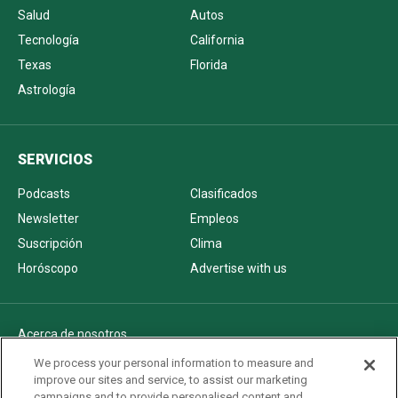
Salud
Autos
Tecnología
California
Texas
Florida
Astrología
SERVICIOS
Podcasts
Clasificados
Newsletter
Empleos
Suscripción
Clima
Horóscopo
Advertise with us
Acerca de nosotros
Politica de privacidad
We process your personal information to measure and
improve our sites and service, to assist our marketing
Pautas Editoriales
campaigns and to provide personalised content and