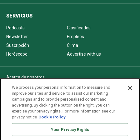
SERVICIOS
Podcasts
Clasificados
Newsletter
Empleos
Suscripción
Clima
Horóscopo
Advertise with us
Acerca de nosotros
Politica de privacidad
We process your personal information to measure and
improve our sites and service, to assist our marketing
Pautas Editoriales
campaigns and to provide personalised content and
AdChoices
advertising. By clicking the button on the right, you can
exercise your privacy rights. For more information see our
Advertise with us
privacy notice
Cookie Policy
Newsletters
Sitemap
Your Privacy Rights