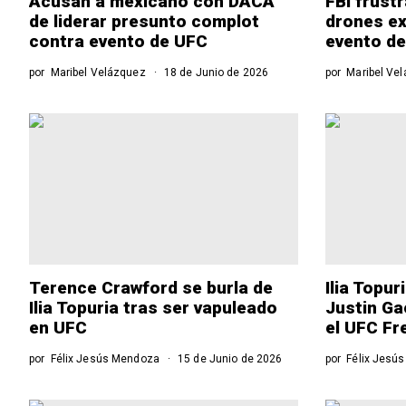
Acusan a mexicano con DACA
FBI frust
de liderar presunto complot
drones ex
contra evento de UFC
evento de
por
Maribel Velázquez
18 de Junio de 2026
por
Maribel Ve
Terence Crawford se burla de
Ilia Topur
Ilia Topuria tras ser vapuleado
Justin Ga
en UFC
el UFC F
por
Félix Jesús Mendoza
15 de Junio de 2026
por
Félix Jesú