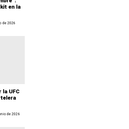
mbre”:
it en la
o de 2026
r la UFC
telera
unio de 2026