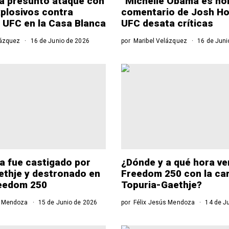
ra presunto ataque con
“Michelle Obama es ho
plosivos contra
comentario de Josh Hok
 UFC en la Casa Blanca
UFC desata críticas
lázquez
16 de Junio de 2026
por
Maribel Velázquez
16 de Juni
ia fue castigado por
¿Dónde y a qué hora ve
ethje y destronado en
Freedom 250 con la car
reedom 250
Topuria-Gaethje?
s Mendoza
15 de Junio de 2026
por
Félix Jesús Mendoza
14 de J