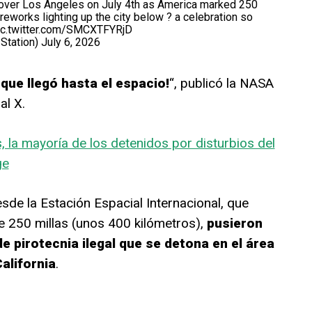
d over Los Angeles on July 4th as America marked 250
reworks lighting up the city below ? a celebration so
ic.twitter.com/SMCXTFYRjD
Station)
July 6, 2026
 que llegó hasta el espacio!
“, publicó la NASA
al X.
 la mayoría de los detenidos por disturbios del
ge
de la Estación Espacial Internacional, que
de 250 millas (unos 400 kilómetros),
pusieron
de pirotecnia ilegal que se detona en el área
alifornia
.