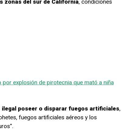
s zonas del sur de California
, condiciones
por explosión de pirotecnia que mató a niña
ilegal poseer o disparar fuegos artificiales
,
hetes, fuegos artificiales aéreos y los
uros”.