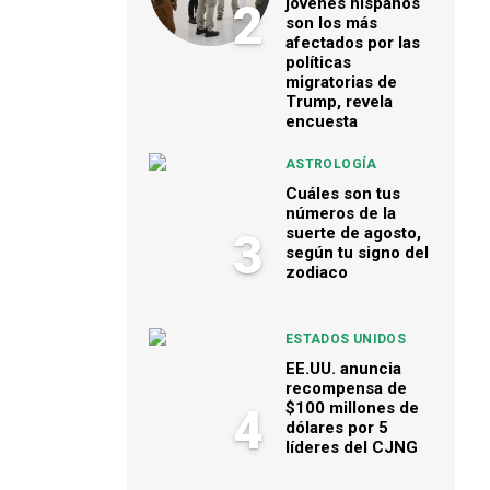
jóvenes hispanos
2
son los más
afectados por las
políticas
migratorias de
Trump, revela
encuesta
ASTROLOGÍA
Cuáles son tus
números de la
suerte de agosto,
3
según tu signo del
zodiaco
ESTADOS UNIDOS
EE.UU. anuncia
recompensa de
$100 millones de
4
dólares por 5
líderes del CJNG