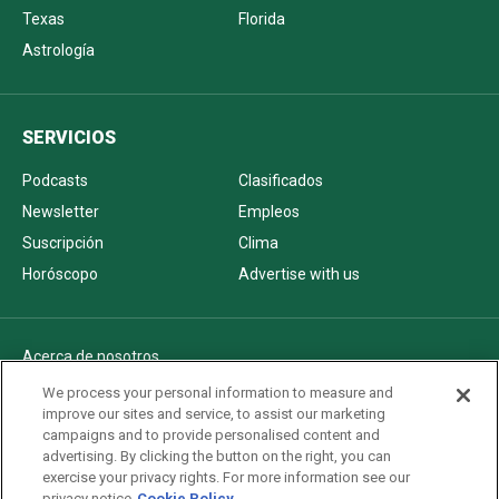
Texas
Florida
Astrología
SERVICIOS
Podcasts
Clasificados
Newsletter
Empleos
Suscripción
Clima
Horóscopo
Advertise with us
Acerca de nosotros
Politica de privacidad
We process your personal information to measure and
improve our sites and service, to assist our marketing
Pautas Editoriales
campaigns and to provide personalised content and
AdChoices
advertising. By clicking the button on the right, you can
exercise your privacy rights. For more information see our
Advertise with us
privacy notice
Cookie Policy