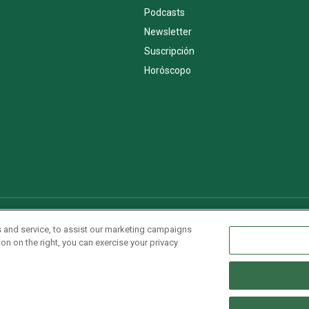
Podcasts
Newsletter
Suscripción
Horóscopo
AdChoices
Advertise with us
Newsletters
Sitemap
 and service, to assist our marketing campaigns
on on the right, you can exercise your privacy