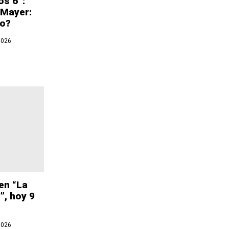
os 6”:
 Mayer:
co?
2026
en “La
”, hoy 9
2026