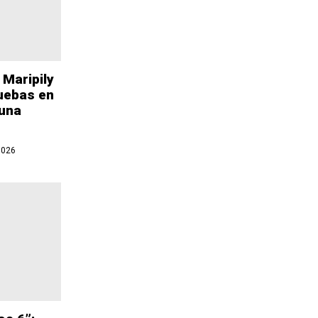
 Maripily
uebas en
 una
2026