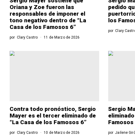
Sergio Mayer sostiene que
Sergio M
Oriana y Zoe fueron las
pedido qu
responsables de imponer el
puertorri
tono negativo dentro de “La
los Famo
Casa de los Famosos 6”
por
Clary Castr
por
Clary Castro
11 de Marzo de 2026
Contra todo pronóstico, Sergio
Sergio Ma
Mayer es el tercer eliminado de
eliminado
“La Casa de los Famosos 6”
Famosos 
por
Clary Castro
10 de Marzo de 2026
por
Jailene Gir