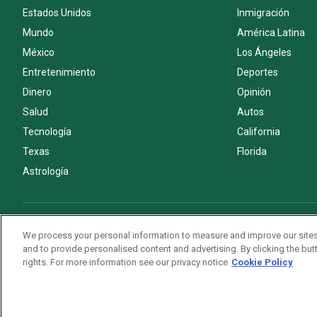
Estados Unidos
Inmigración
Mundo
América Latina
México
Los Ángeles
Entretenimiento
Deportes
Dinero
Opinión
Salud
Autos
Tecnología
California
Texas
Florida
Astrología
Acerca de nosotros
Politica de privacidad
Pautas Editoriales
We process your personal information to measure and improve our sites
and to provide personalised content and advertising. By clicking the butt
rights. For more information see our privacy notice
Cookie Policy
Copyright © 2026. All rights reserved